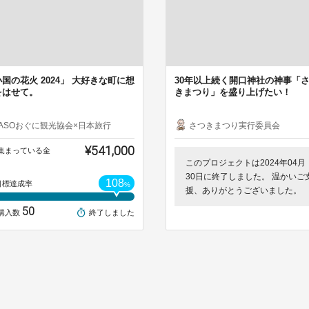
国の花火 2024」 大好きな町に想
30年以上続く開口神社の神事「
をはせて。
きまつり」を盛り上げたい！
ASOおぐに観光協会×日本旅行
さつきまつり実行委員会
¥541,000
集まっている金
このプロジェクトは2024年04月
30日に終了しました。 温かいご
108
目標達成率
%
援、ありがとうございました。
50
購入数
終了しました