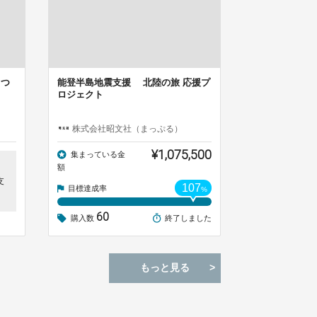
さつ
能登半島地震支援 北陸の旅 応援プ
ロジェクト
株式会社昭文社（まっぷる）
¥1,075,500
集まっている金
額
支
107
目標達成率
%
60
購入数
終了しました
もっと見る