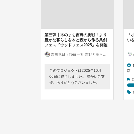
第三弾┃木のまち吉野の挑戦！より
「小
豊かな暮らしを木と森から作る共創
い
フェス『ウッドフェス2025』を開催
吉川晃日（from 一社 吉野と暮らす会）
このプロジェクトは2025年10月
額
06日に終了しました。 温かいご支
援、ありがとうございました。