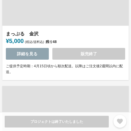
まっぷる 金沢
¥5,000
残り
48
(税込/送料込)
詳細を見る
販売終了
ご提供予定時期：4月15日頃から順次配送。以降はご注文後2週間以内に配
送。
favorite
プロジェクトは終了いたしました