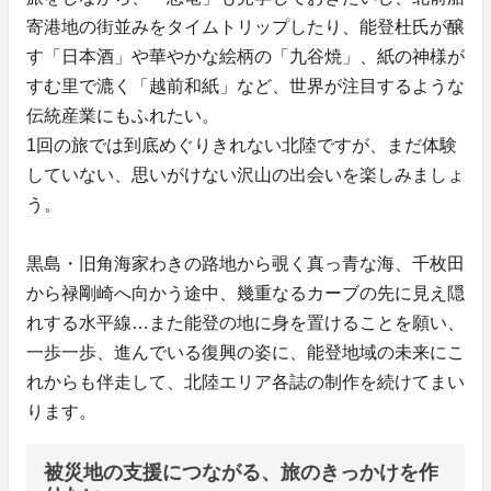
寄港地の街並みをタイムトリップしたり、能登杜氏が醸
す「日本酒」や華やかな絵柄の「九谷焼」、紙の神様が
すむ里で漉く「越前和紙」など、世界が注目するような
伝統産業にもふれたい。
1回の旅では到底めぐりきれない北陸ですが、まだ体験
していない、思いがけない沢山の出会いを楽しみましょ
う。
黒島・旧角海家わきの路地から覗く真っ青な海、千枚田
から禄剛崎へ向かう途中、幾重なるカーブの先に見え隠
れする水平線…また能登の地に身を置けることを願い、
一歩一歩、進んでいる復興の姿に、能登地域の未来にこ
れからも伴走して、北陸エリア各誌の制作を続けてまい
ります。
被災地の支援につながる、旅のきっかけを作