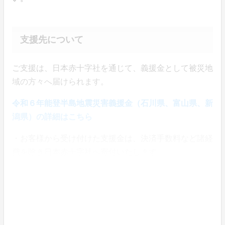
支援先について
ご支援は、日本赤十字社を通じて、義援金として被災地
域の方々へ届けられます。
令和６年能登半島地震災害義援金（石川県、富山県、新
潟県）の詳細はこちら
・お客様から受け付けた支援金は、決済手数料など諸経
費を除き日本赤十字社へ寄付いたします。
・今回のプロジェクトは、寄付金控除の対象となりませ
ん。そのため本お申し込みに関する各団体、および当社
からの領収書の発行はいたしかねます。予めご了承くだ
さい。
・お客様の個人情報は被災地支援団体等には通知されま