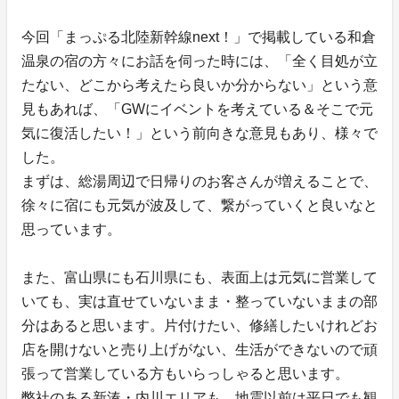
今回「まっぷる北陸新幹線next！」で掲載している和倉
温泉の宿の方々にお話を伺った時には、「全く目処が立
たない、どこから考えたら良いか分からない」という意
見もあれば、「GWにイベントを考えている＆そこで元
気に復活したい！」という前向きな意見もあり、様々で
した。
まずは、総湯周辺で日帰りのお客さんが増えることで、
徐々に宿にも元気が波及して、繋がっていくと良いなと
思っています。
また、富山県にも石川県にも、表面上は元気に営業して
いても、実は直せていないまま・整っていないままの部
分はあると思います。片付けたい、修繕したいけれどお
店を開けないと売り上げがない、生活ができないので頑
張って営業している方もいらっしゃると思います。
弊社のある新湊・内川エリアも、地震以前は平日でも観