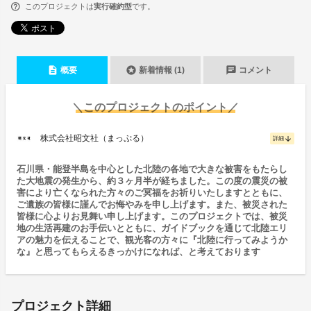
このプロジェクトは
実行確約型
です。
description
stars
chat
概要
新着情報 (1)
コメント
＼このプロジェクトのポイント／
株式会社昭文社（まっぷる）
arrow_downward
詳細
石川県・能登半島を中心とした北陸の各地で大きな被害をもたらし
た大地震の発生から、約３ヶ月半が経ちました。この度の震災の被
害により亡くなられた方々のご冥福をお祈りいたしますとともに、
ご遺族の皆様に謹んでお悔やみを申し上げます。また、被災された
皆様に心よりお見舞い申し上げます。このプロジェクトでは、被災
地の生活再建のお手伝いとともに、ガイドブックを通じて北陸エリ
アの魅力を伝えることで、観光客の方々に『北陸に行ってみようか
な』と思ってもらえるきっかけになれば、と考えております
プロジェクト詳細