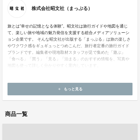
株式会社昭文社（まっぷる）
旅とは“幸せの記憶となる体験”。昭文社は旅行ガイドや地図を通じ
て、楽しい旅や地域の魅力発信を支援する総合メディアソリューシ
ョン企業です。 そんな昭文社が出版する「まっぷる」は旅の楽しさ
やワクワク感をギュギュっとつめこんだ、旅行者定番の旅行ガイド
ブランドです。編集者や現地取材スタッフが足で集めた「遊ぶ」
「食べる」「買う」「見る」「泊まる」のおすすめ情報を、写真や
地図も使って詳しく分かりやすく案内しています。
もっと見る
add
ホームページ：
https://sp-mapple.jp/
商品一覧