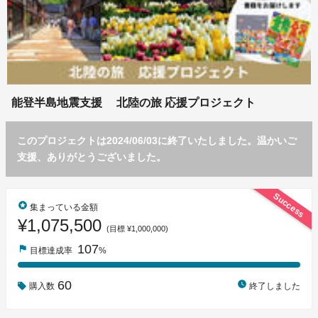
能登半島地震支援 北陸の旅 応援プロジェクト
このプロジェクトは2024/06/03に終了いたしました。温かいご
支援、ありがとうございました。
Success
stars
集まっている金額
¥1,075,500
(目標 ¥1,000,000)
107
flag
目標達成率
%
60
watch_later
購入数
終了しました