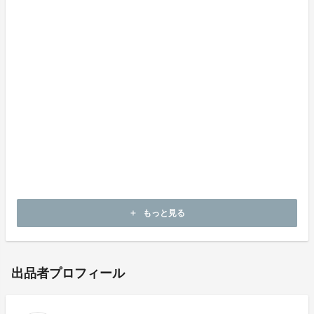
せん。
・お申し込み後のキャンセル、変更はできません。
みなさまの温かいご支援が、被災地と北陸エリアの未来
への一歩となります。
ぜひ私たちのプロジェクトにご参加いただき、能登の復
興・北陸の観光業再生に向けて、共に歩んでいただけれ
ば幸いです。
もっと見る
add
出品者プロフィール